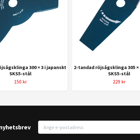
jsågsklinga 300 × 3 i japanskt
2-tandad röjsågsklinga 305 × 
SKS5-stål
SKS5-stål
150 kr
229 kr
r nyhetsbrev