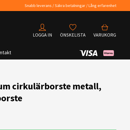
Snabb leverans / Säkra betalningar / Lång erfarenhet
LOGGA IN
ÖNSKELISTA
VARUKORG
ntakt
m cirkulärborste metall,
orste