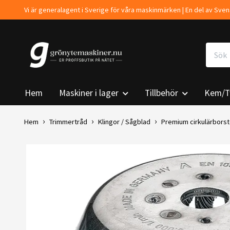
Vi är generalagent i Sverige för våra maskinmärken | En del av Sv
Hem
Maskiner i lager
Tillbehör
Kem/T
Hem
Trimmertråd
Klingor / Sågblad
Premium cirkulärborst