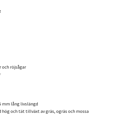
:
r och röjsågar
r
,5 mm lång livslängd
 hög och tät tillväxt av gräs, ogräs och mossa