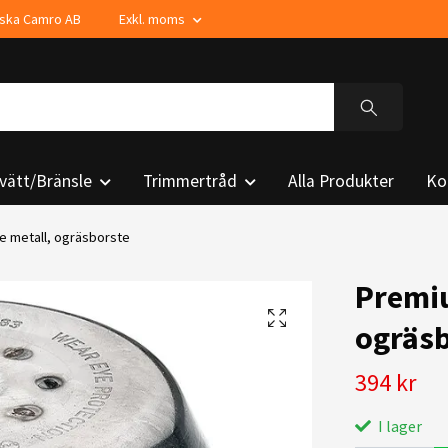
enska Camro AB
Exkl. moms
vätt/Bränsle
Trimmertråd
Alla Produkter
Ko
e metall, ogräsborste
Premiu
ogräsb
394 kr
I lager