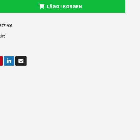
LÄGG I KORGEN
3271901
Bird