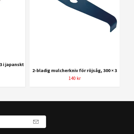
3 i japanskt
2-bladig mulcherkniv för röjsåg, 300 × 3
140 kr