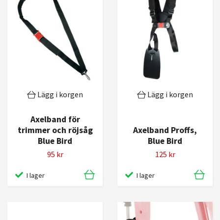
Lägg i korgen
Lägg i korgen
Axelband för
trimmer och röjsåg
Axelband Proffs,
Blue Bird
Blue Bird
95 kr
125 kr
I lager
I lager