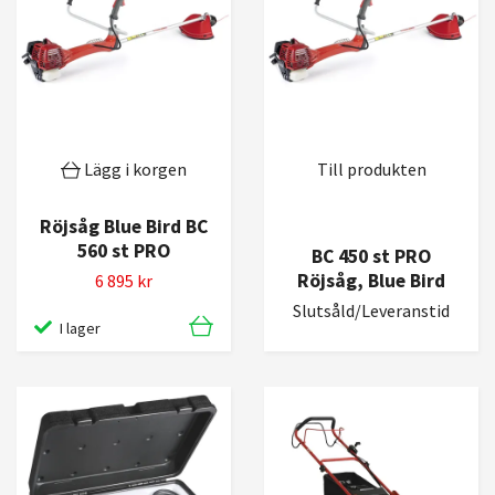
Lägg i korgen
Till produkten
Röjsåg Blue Bird BC
560 st PRO
BC 450 st PRO
Röjsåg, Blue Bird
6 895 kr
Slutsåld/Leveranstid
I lager