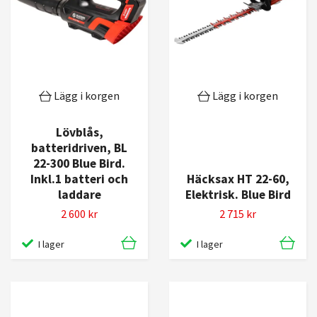
Lägg i korgen
Lägg i korgen
Lövblås,
batteridriven, BL
22-300 Blue Bird.
Inkl.1 batteri och
Häcksax HT 22-60,
laddare
Elektrisk. Blue Bird
2 600 kr
2 715 kr
I lager
I lager