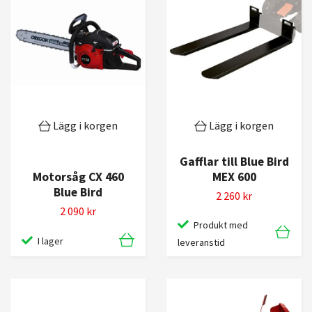
Lägg i korgen
Lägg i korgen
Gafflar till Blue Bird
MEX 600
Motorsåg CX 460
Blue Bird
2 260 kr
2 090 kr
Produkt med
I lager
leveranstid