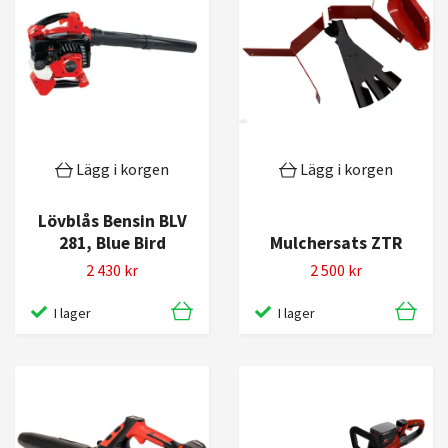
Lägg i korgen
Lägg i korgen
Lövblås Bensin BLV
281, Blue Bird
Mulchersats ZTR
2 430 kr
2 500 kr
I lager
I lager