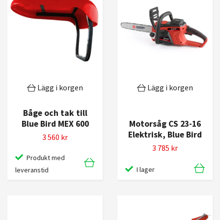
Lägg i korgen
Lägg i korgen
Båge och tak till
Blue Bird MEX 600
Motorsåg CS 23-16
Elektrisk, Blue Bird
3 560 kr
3 785 kr
Produkt med
I lager
leveranstid