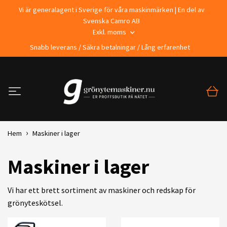
Vi är generalagent i Sverige för våra maskinmärken | En del av
Svenska Camro AB
Exkl. moms
Snabb leverans / Säkra betalningar / Lång erfarenhet
Hem
Maskiner i lager
Maskiner i lager
Vi har ett brett sortiment av maskiner och redskap för
grönyteskötsel.