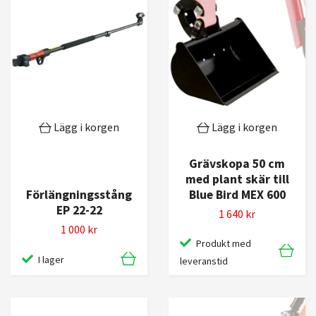
Lägg i korgen
Lägg i korgen
Grävskopa 50 cm
med plant skär till
Blue Bird MEX 600
Förlängningsstång
EP 22-22
1 640 kr
1 000 kr
Produkt med
I lager
leveranstid