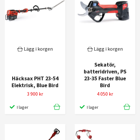
Lägg i korgen
Lägg i korgen
Sekatör,
batteridriven, PS
Häcksax PHT 23-54
23-35 Faster Blue
Elektrisk, Blue Bird
Bird
3 900 kr
4 050 kr
I lager
I lager