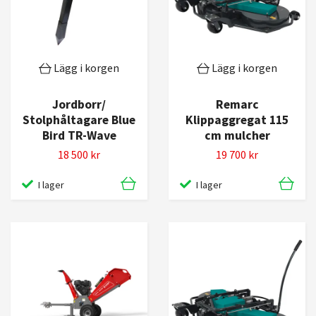
Lägg i korgen
Lägg i korgen
Jordborr/
Remarc
Stolphåltagare Blue
Klippaggregat 115
Bird TR-Wave
cm mulcher
18 500 kr
19 700 kr
I lager
I lager