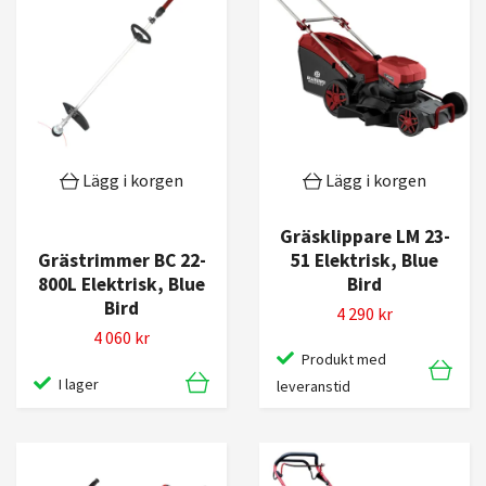
Lägg i korgen
Lägg i korgen
Gräsklippare LM 23-
51 Elektrisk, Blue
Grästrimmer BC 22-
Bird
800L Elektrisk, Blue
Bird
4 290 kr
4 060 kr
Produkt med
I lager
leveranstid