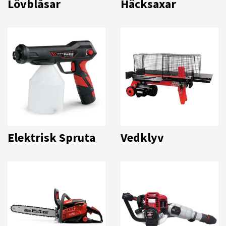
Lövblåsar
Häcksaxar
Elektrisk Spruta
Vedklyv