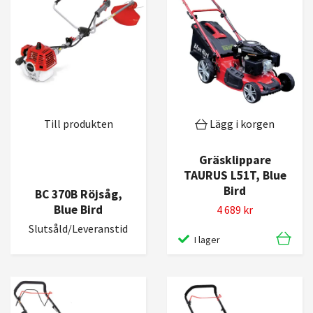
Till produkten
Lägg i korgen
Gräsklippare
TAURUS L51T, Blue
Bird
BC 370B Röjsåg,
Blue Bird
4 689 kr
Slutsåld/Leveranstid
I lager