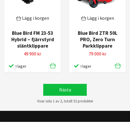
Lägg i korgen
Lägg i korgen
Blue Bird FM 23-53
Blue Bird ZTR 50L
Hybrid – fjärrstyrd
PRO, Zero Turn
släntklippare
Parkklippare
49 900 kr
79 000 kr
I lager
I lager
Nästa
Visar sida 1 av 2, totalt 52 produkter
Anmäl dig till vår nyhetsbrev