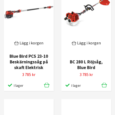
Lägg i korgen
Lägg i korgen
Blue Bird PCS 23-10
Beskärningssåg på
BC 280 L Röjsåg,
skaft Elektrisk
Blue Bird
3 785 kr
3 785 kr
I lager
I lager