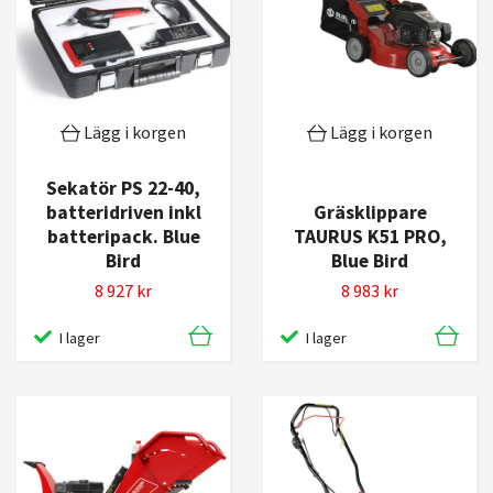
Lägg i korgen
Lägg i korgen
Sekatör PS 22-40,
batteridriven inkl
Gräsklippare
batteripack. Blue
TAURUS K51 PRO,
Bird
Blue Bird
8 927 kr
8 983 kr
I lager
I lager