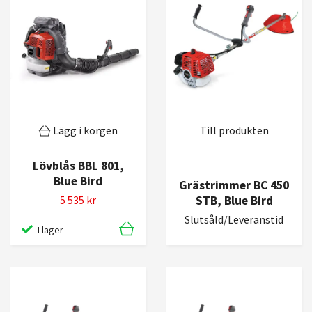
Lägg i korgen
Till produkten
Lövblås BBL 801,
Blue Bird
Grästrimmer BC 450
STB, Blue Bird
5 535 kr
Slutsåld/Leveranstid
I lager