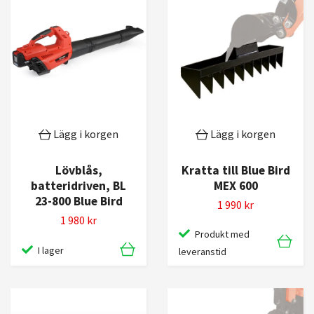
Lägg i korgen
Lägg i korgen
Kratta till Blue Bird
Lövblås,
MEX 600
batteridriven, BL
23-800 Blue Bird
1 990 kr
1 980 kr
Produkt med
I lager
leveranstid