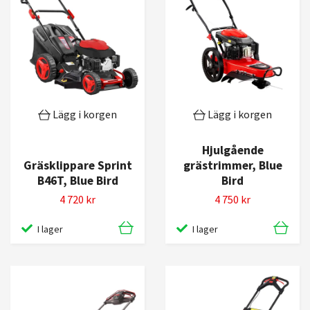
Lägg i korgen
Lägg i korgen
Hjulgående
Gräsklippare Sprint
grästrimmer, Blue
B46T, Blue Bird
Bird
4 720 kr
4 750 kr
I lager
I lager