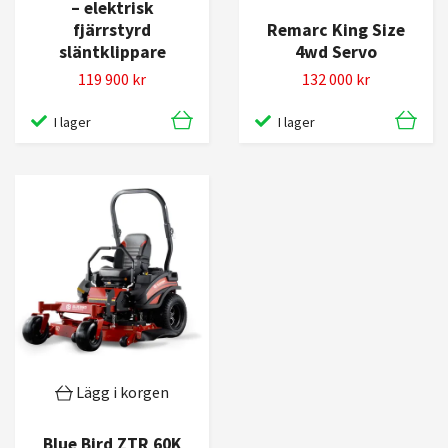
– elektrisk
fjärrstyrd
Remarc King Size
släntklippare
4wd Servo
119 900 kr
132 000 kr
I lager
I lager
Lägg i korgen
Blue Bird ZTR 60K