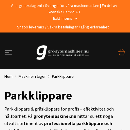
Vi är generalagent i Sverige för våra maskinmärken | En del av
Svenska Camro AB
Exkl. moms
Snabb leverans / Säkra betalningar / Lång erfarenhet
Hem
Maskiner i lager
Parkklippare
Parkklippare
Parkklippare & gräsklippare för proffs – effektivitet och
hållbarhet. På
grönytemaskiner.nu
hittar du ett noga
utvalt sortiment av
professionella parkklippare och