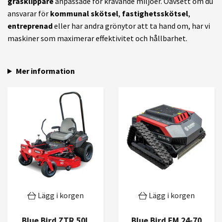
gräsklippare
anpassade för krävande miljöer. Oavsett om du
ansvarar för
kommunal skötsel
,
fastighetsskötsel
,
entreprenad
eller har andra grönytor att ta hand om, har vi
maskiner som maximerar effektivitet och hållbarhet.
Mer information
Lägg i korgen
Lägg i korgen
Blue Bird ZTR 50L
Blue Bird FM 24-70