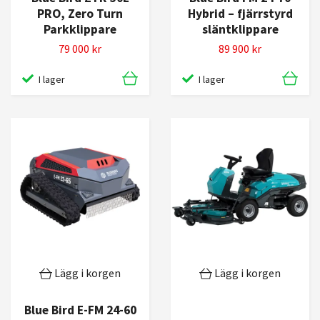
PRO, Zero Turn
Hybrid – fjärrstyrd
Parkklippare
släntklippare
79 000 kr
89 900 kr
I lager
I lager
Lägg i korgen
Lägg i korgen
Blue Bird E-FM 24-60