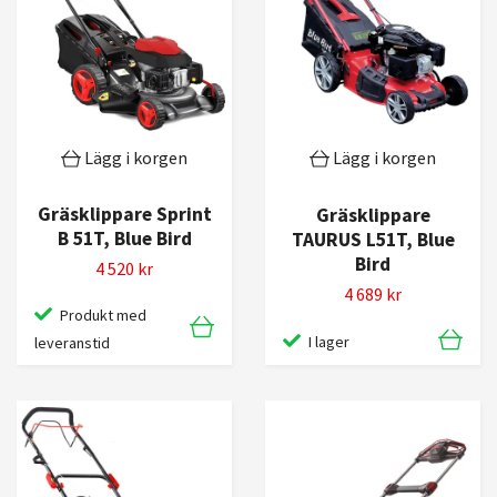
Lägg i korgen
Lägg i korgen
Gräsklippare Sprint
Gräsklippare
B 51T, Blue Bird
TAURUS L51T, Blue
Bird
4 520 kr
4 689 kr
Produkt med
I lager
leveranstid