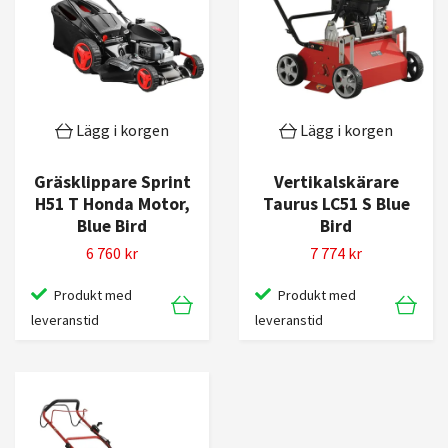
Lägg i korgen
Lägg i korgen
Gräsklippare Sprint
Vertikalskärare
H51 T Honda Motor,
Taurus LC51 S Blue
Blue Bird
Bird
6 760 kr
7 774 kr
Produkt med
Produkt med
leveranstid
leveranstid