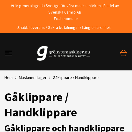
Vi är generalagent i Sverige för våra maskinmärken | En del av
Svenska Camro AB
Exkl. moms
Snabb leverans / Säkra betalningar / Lång erfarenhet
Hem
Maskiner i lager
Gåklippare / Handklippare
Gåklippare /
Handklippare
Gåklippare och handklippare