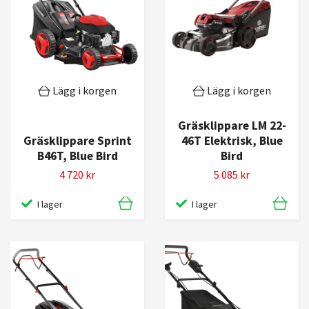
Lägg i korgen
Lägg i korgen
Gräsklippare LM 22-
Gräsklippare Sprint
46T Elektrisk, Blue
B46T, Blue Bird
Bird
4 720 kr
5 085 kr
I lager
I lager