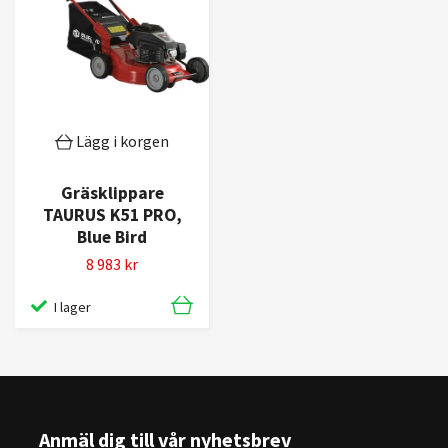
Lägg i korgen
Gräsklippare
TAURUS K51 PRO,
Blue Bird
8 983 kr
I lager
Anmäl dig till vår nyhetsbrev