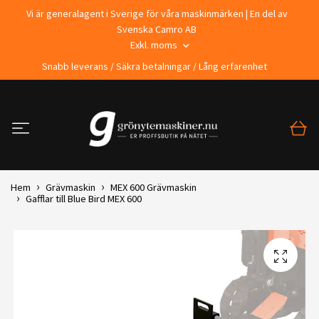
Vi är generalagent i Sverige för våra maskinmärken | En del av
Svenska Camro AB
Exkl. moms
Snabb leverans / Säkra betalningar / Lång erfarenhet
Hem
Grävmaskin
MEX 600 Grävmaskin
Gafflar till Blue Bird MEX 600