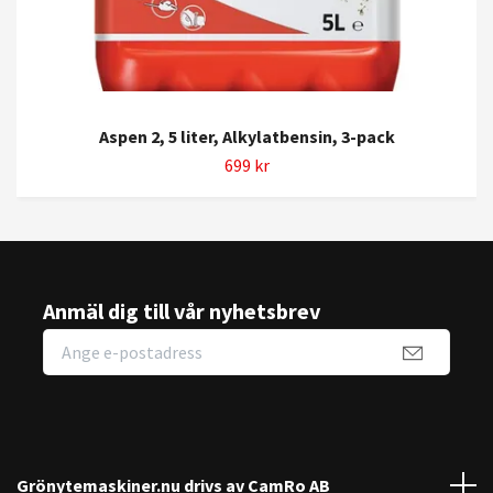
Aspen 2, 5 liter, Alkylatbensin, 3-pack
699 kr
Anmäl dig till vår nyhetsbrev
Grönytemaskiner.nu drivs av CamRo AB