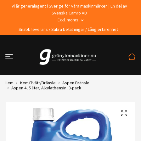
Vi är generalagent i Sverige för våra maskinmärken | En del av
Svenska Camro AB
Exkl. moms
Snabb leverans / Säkra betalningar / Lång erfarenhet
Hem
Kem/Tvätt/Bränsle
Aspen Bränsle
Aspen 4, 5 liter, Alkylatbensin, 3-pack