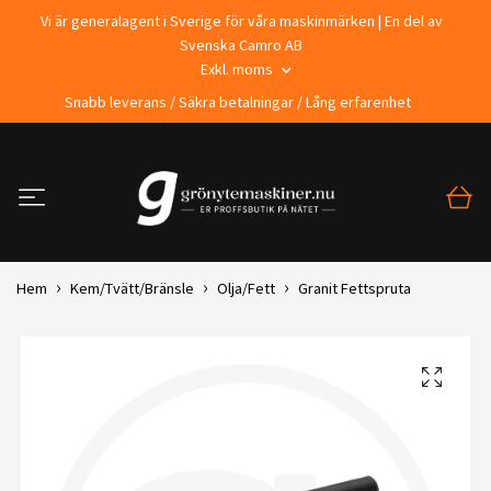
Vi är generalagent i Sverige för våra maskinmärken | En del av
Svenska Camro AB
Exkl. moms
Snabb leverans / Säkra betalningar / Lång erfarenhet
Hem
Kem/Tvätt/Bränsle
Olja/Fett
Granit Fettspruta