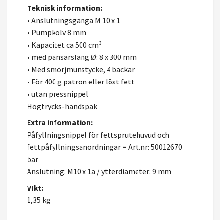
Teknisk information:
• Anslutningsgänga M 10 x 1
• Pumpkolv 8 mm
• Kapacitet ca 500 cm³
• med pansarslang Ø: 8 x 300 mm
• Med smörjmunstycke, 4 backar
• För 400 g patron eller löst fett
• utan pressnippel
Högtrycks-handspak
Extra information:
Påfyllningsnippel för fettsprutehuvud och
fettpåfyllningsanordningar = Art.nr: 50012670
bar
Anslutning: M10 x 1a / ytterdiameter: 9 mm
VIkt:
1,35 kg