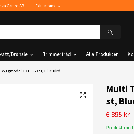
enska Camro AB
Exkl. moms
vätt/Bränsle
Trimmertråd
Alla Produkter
Ko
 Ryggmodell BCB 560 st, Blue Bird
Multi 
st, Blu
6 895 kr
Produkt med 