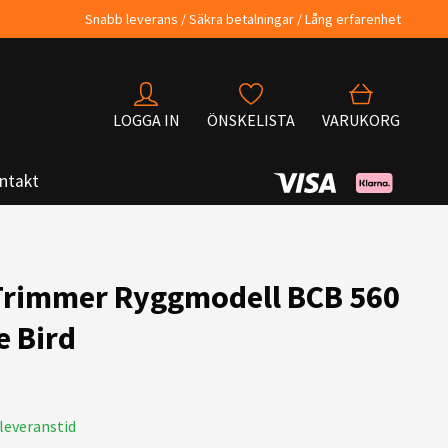
Snabb leverans / Säkra betalningar / Lång erfarenhet
LOGGA IN
ÖNSKELISTA
VARUKORG
ntakt
Trimmer Ryggmodell BCB 560
e Bird
leveranstid