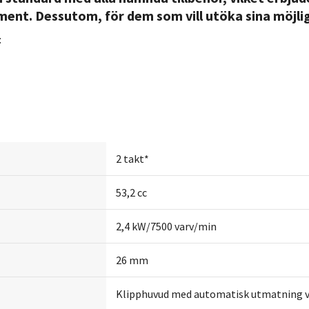
ument. Dessutom, för dem som vill utöka sina möjli
:
2 takt*
53,2 cc
2,4 kW/7500 varv/min
26 mm
Klipphuvud med automatisk utmatning via