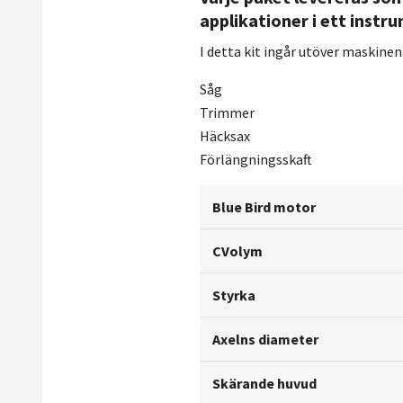
applikationer i ett instr
I detta kit ingår utöver maskinen
Såg
Trimmer
Häcksax
Förlängningsskaft
Blue Bird motor
CVolym
Styrka
Axelns diameter
Skärande huvud