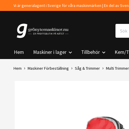
Vi är generalagent i Sverige för våra maskinmärken | En del av Sv
Hem
Maskiner i lager
Tillbehör
Kem/T
Hem
Maskiner Förbeställning
Såg & Trimmer
Multi Trimmer