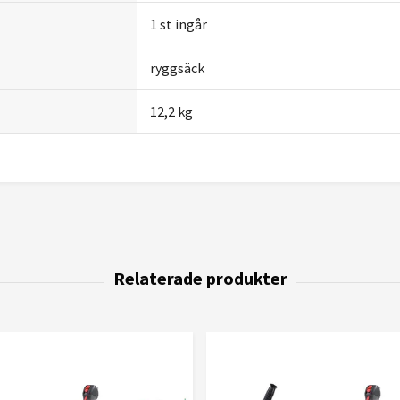
1 st ingår
ryggsäck
12,2 kg