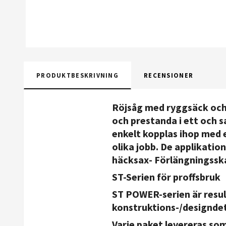
PRODUKTBESKRIVNING
RECENSIONER
Röjsåg med ryggsäck och 
och prestanda i ett och 
enkelt kopplas ihop med e
olika jobb. De applikation
häcksax
- Förlängningssk
ST-Serien för proffsbruk
ST POWER-serien är resu
konstruktions-/designdet
Varje paket levereras som