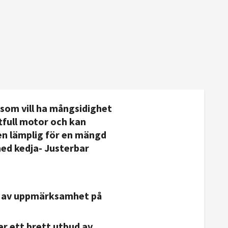
som vill ha mångsidighet
tfull motor och kan
den lämplig för en mängd
med kedja
- Justerbar
n av uppmärksamhet på
er ett brett utbud av