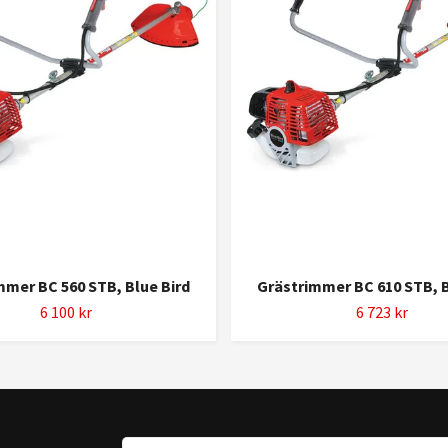
mmer BC 560 STB, Blue Bird
Grästrimmer BC 610 STB, B
6 100 kr
6 723 kr