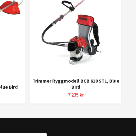
Trimmer Ryggmodell BCB 610 STL, Blue
lue Bird
Bird
M
7 235 kr