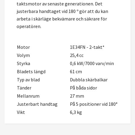
taktsmotor av senaste generationen. Det
justerbara handtaget vid 180 º gör att du kan
arbeta i skärläge bekvämare och säkrare för
operatören.
Motor
1E34FN - 2-takt*
Volym
25,4 cc
Styrka
0,6 kW/7000 varv/min
Bladets längd
61 cm
Typ av blad
Dubbla skärbalkar
Tänder
På båda sidor
Mellanrum
27 mm
Justerbart handtag
På 5 positioner vid 180°
Vikt
6,3 kg