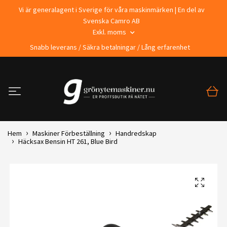
Vi är generalagent i Sverige för våra maskinmärken | En del av
Svenska Camro AB
Exkl. moms
Snabb leverans / Säkra betalningar / Lång erfarenhet
Hem
Maskiner Förbeställning
Handredskap
Häcksax Bensin HT 261, Blue Bird