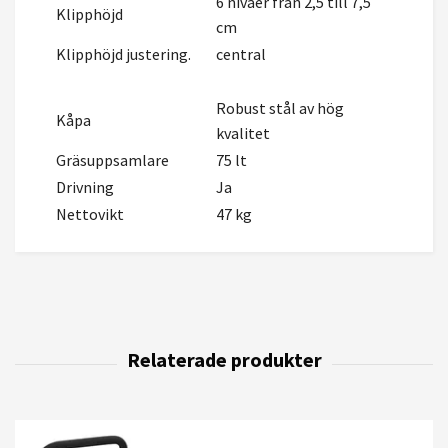
6 nivåer från 2,5 till 7,5
Klipphöjd
cm
Klipphöjd justering.
central
Robust stål av hög
Kåpa
kvalitet
Gräsuppsamlare
75 lt
Drivning
Ja
Nettovikt
47 kg