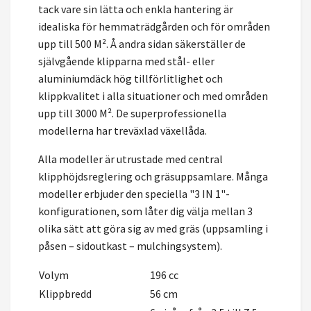
tack vare sin lätta och enkla hantering är
idealiska för hemmaträdgården och för områden
upp till 500 M². Å andra sidan säkerställer de
självgående klipparna med stål- eller
aluminiumdäck hög tillförlitlighet och
klippkvalitet i alla situationer och med områden
upp till 3000 M². De superprofessionella
modellerna har treväxlad växellåda.
Alla modeller är utrustade med central
klipphöjdsreglering och gräsuppsamlare. Många
modeller erbjuder den speciella "3 IN 1"-
konfigurationen, som låter dig välja mellan 3
olika sätt att göra sig av med gräs (uppsamling i
påsen – sidoutkast – mulchingsystem).
Volym
196 cc
Klippbredd
56 cm