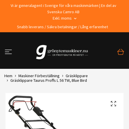
Vi är generalagent i Sverige för våra maskinmärken | En del av
Svenska Camro AB
Exkl. moms
Snabb leverans / Säkra betalningar / Lång erfarenhet
Hem
Maskiner Förbeställning
Gräsklippare
Gräsklippare Taurus Proffs L 56 TW, Blue Bird