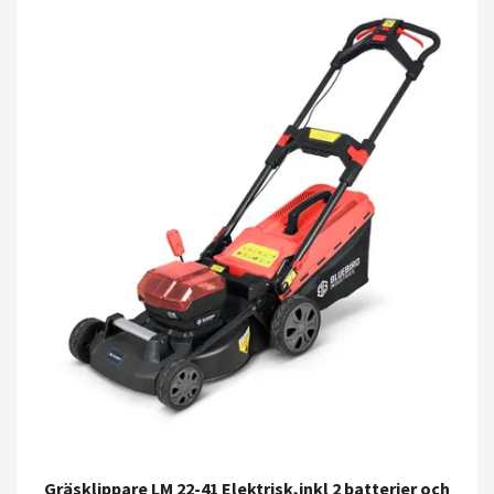
Gräsklippare LM 22-41 Elektrisk,inkl 2 batterier och