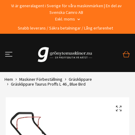
Vi är generalagent i Sverige för våra maskinmärken | En del av
Svenska Camro AB
Exkl. moms
Snabb leverans / Säkra betalningar / Lång erfarenhet
Hem
Maskiner Förbeställning
Gräsklippare
Gräsklippare Taurus Proffs L 46 , Blue Bird