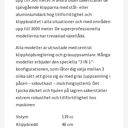
upp till 500 meter. Å andra sidan säkerställer de
självgående klipparna med stål- eller
aluminiumdäck hög tillförlitlighet och
klippkvalitet i alla situationer och med områden
upp till 3000 meter. De superprofessionella
modellerna har treväxlad växellåda.
Alla modeller är utrustade med central
klipphöjdsreglering och gräsuppsamlare. Många
modeller erbjuder den speciella "3 IN 1"-
konfigurationen, som låter dig välja mellan 3
olika sätt att göra sig av med gräs (uppsamling i
påsen – sidoutkast – mulchingsystem). Det
tjocka däcket och hjulen på lagren säkerställer
extrem robusthet och tillförlitlighet hos
maskinen
Volym
139 cc
Klippbredd
46 cm