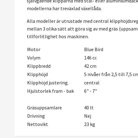
självgående klipparna med stål- eller aluminiumdäck 
modellerna har treväxlad växellåda.
Alla modeller är utrustade med central klipphöjdsre
mellan 3 olika sätt att göra sig av med gräs (uppsam
tillförlitlighet hos maskinen.
Motor
Blue Bird
Volym
146 cc
Klippbredd
42 cm
Klipphöjd
5 nivåer från 2,5 till 7,5 c
Klipphöjd justering.
central
Hjulstorlek fram - bak
6" - 7"
Gräsuppsamlare
40 lt
Drivning
Nej
Nettovikt
23 kg