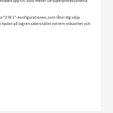
områden upp till 3000 meter. De superprofessionella
 "3 IN 1"-konfigurationen, som låter dig välja
h hjulen på lagren säkerställer extrem robusthet och