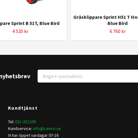
Gräsklippare Sprint H51 T H
pare Sprint B 51T, Blue Bird
Blue Bird
4 520 kr
6 760 kr
r nyhetsbrev
Kundtjänst
Tel:
021-352200
Kundservice:
info@camro.se
Vi har öppet vardagar 07-16