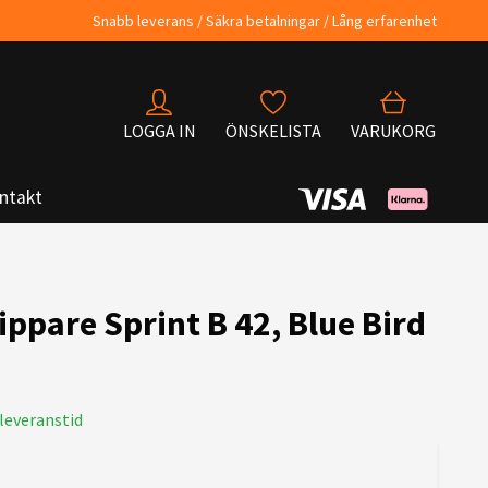
Snabb leverans / Säkra betalningar / Lång erfarenhet
LOGGA IN
ÖNSKELISTA
VARUKORG
ntakt
ippare Sprint B 42, Blue Bird
leveranstid