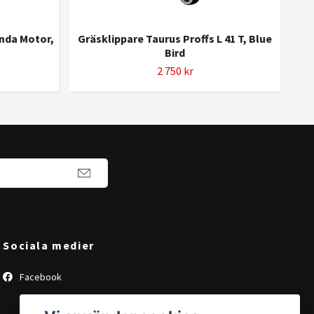
onda Motor,
Gräsklippare Taurus Proffs L 41 T, Blue
Grä
Bird
2 750 kr
Sociala medier
Facebook