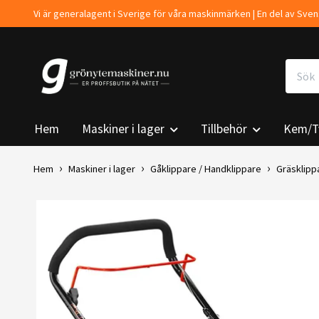
Vi är generalagent i Sverige för våra maskinmärken | En del av Sv
Hem
Maskiner i lager
Tillbehör
Kem/T
Hem
Maskiner i lager
Gåklippare / Handklippare
Gräsklippa