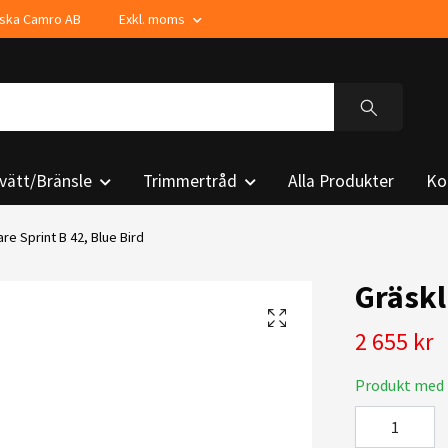
enska Camro AB
Exkl. moms
vätt/Bränsle
Trimmertråd
Alla Produkter
Ko
re Sprint B 42, Blue Bird
Gräskl
2 655 kr
Produkt med 