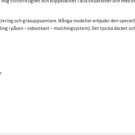
hög tillförlitlighet och klippkvalitet i alla situationer och med 
glering och gräsuppsamlare. Många modeller erbjuder den speciella
ling i påsen – sidoutkast – mulchingsystem). Det tjocka däcket oc
m